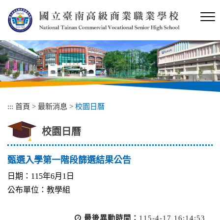
跳
到
主
要
內
容
區
塊
:::
首頁
>
最新消息
>
校園日曆
校園日曆
甄選入學第一階段篩選結果公告
日期：115年6月1日
公布單位：教學組
最後異動時間：
115-4-17 16:14:53