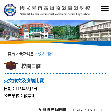
跳
到
主
要
內
容
區
塊
:::
首頁
>
最新消息
>
校園日曆
校園日曆
英文作文及演講比賽
日期：115年6月3日
公布單位：教學組
最後異動時間：
115-4-17 16:16:10