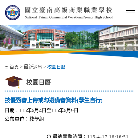
跳
到
主
要
內
容
區
塊
:::
首頁
>
最新消息
>
校園日曆
校園日曆
技優甄審上傳或勾選備審資料(學生自行)
日期：115年6月4日至115年6月9日
公布單位：教學組
最後異動時間：
115-4-17 16:16:51