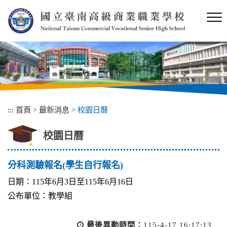
跳
到
主
要
內
容
區
塊
:::
首頁
>
最新消息
>
校園日曆
校園日曆
分科測驗報名(學生自行報名)
日期：115年6月3日至115年6月16日
公布單位：教學組
最後異動時間：
115-4-17 16:17:13