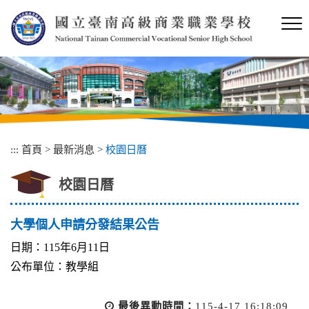
跳
到
主
要
內
容
區
塊
:::
首頁
>
最新消息
>
校園日曆
校園日曆
大學個人申請分發結果公告
日期：115年6月11日
公布單位：教學組
最後異動時間：
115-4-17 16:18:09