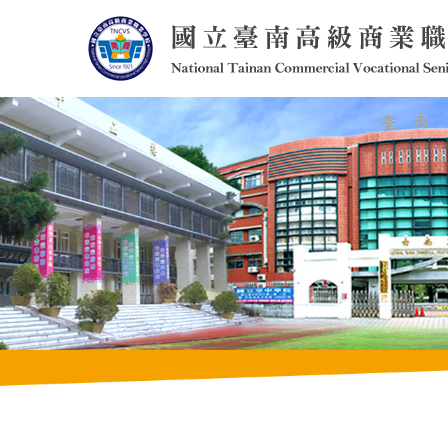
跳
到
主
要
內
容
區
塊