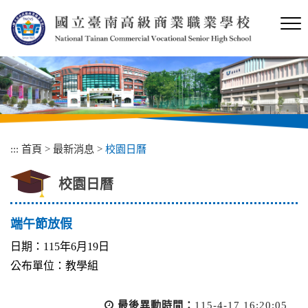
跳
到
主
要
內
容
區
塊
:::
首頁
>
最新消息
>
校園日曆
校園日曆
端午節放假
日期：115年6月19日
公布單位：教學組
最後異動時間：
115-4-17 16:20:05