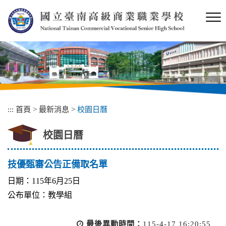
跳
到
主
要
內
容
區
塊
:::
首頁
>
最新消息
>
校園日曆
校園日曆
技優甄審公告正備取名單
日期：115年6月25日
公布單位：教學組
最後異動時間：
115-4-17 16:20:55