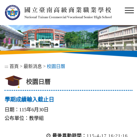
跳
到
主
要
內
容
區
塊
:::
首頁
>
最新消息
>
校園日曆
校園日曆
學期成績輸入截止日
日期：115年6月30日
公布單位：教學組
最後異動時間：
115-4-17 16:21:16