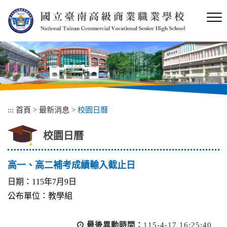
跳
到
主
要
內
容
區
塊
:::
首頁
>
最新消息
>
校園日曆
校園日曆
高一、高二補考成績輸入截止日
日期：115年7月9日
公布單位：教學組
最後異動時間：
115-4-17 16:25:40