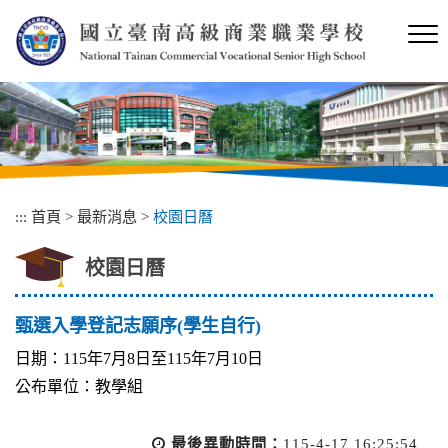
跳
到
主
要
內
容
區
塊
:::
首頁
>
最新消息
>
校園日曆
校園日曆
甄選入學登記志願序(學生自行)
日期：115年7月8日至115年7月10日
公布單位：教學組
最後異動時間：
115-4-17 16:25:54