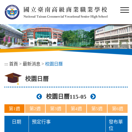
跳
到
主
要
內
容
區
塊
:::
首頁
>
最新消息
>
校園日曆
校園日曆
校園日曆115-05
第1週
第2週
第3週
第4週
第5週
第6週
日期
預定行事
發布單
位