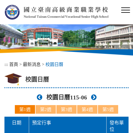
跳
到
主
要
內
容
區
塊
:::
首頁
>
最新消息
>
校園日曆
校園日曆
校園日曆115-06
第1週
第2週
第3週
第4週
第5週
日期
預定行事
發布單
位