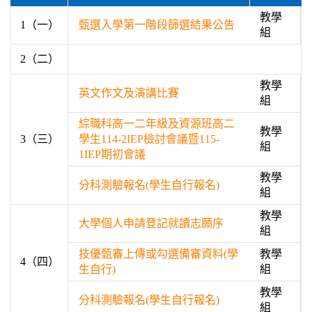
教學
1（一）
甄選入學第一階段篩選結果公告
組
2（二）
教學
英文作文及演講比賽
組
綜職科高一二年級及資源班高二
教學
3（三）
學生114-2IEP檢討會議暨115-
組
1IEP期初會議
教學
分科測驗報名(學生自行報名)
組
教學
大學個人申請登記就讀志願序
組
技優甄審上傳或勾選備審資料(學
教學
4（四）
生自行)
組
教學
分科測驗報名(學生自行報名)
組