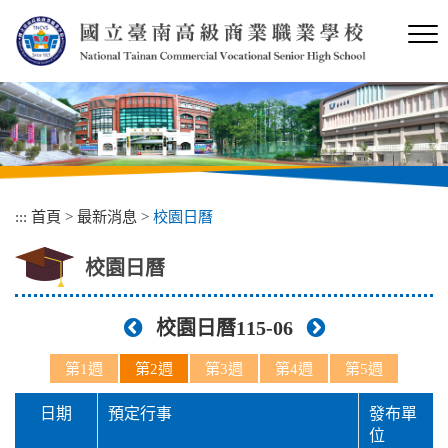
跳
到
主
要
內
容
區
塊
:::
首頁
>
最新消息
>
校園日曆
校園日曆
校園日曆115-06
第1週
第2週
第3週
第4週
第5週
日期
預定行事
發布單
位