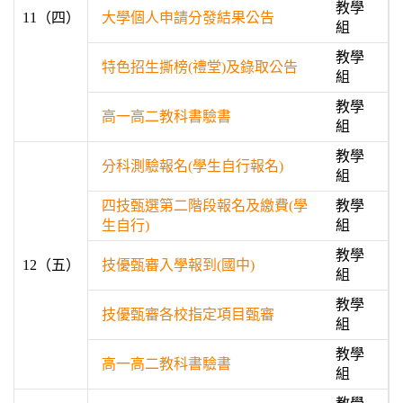
教學
11（四）
大學個人申請分發結果公告
組
教學
特色招生撕榜(禮堂)及錄取公告
組
教學
高一高二教科書驗書
組
教學
分科測驗報名(學生自行報名)
組
四技甄選第二階段報名及繳費(學
教學
生自行)
組
教學
12（五）
技優甄審入學報到(國中)
組
教學
技優甄審各校指定項目甄審
組
教學
高一高二教科書驗書
組