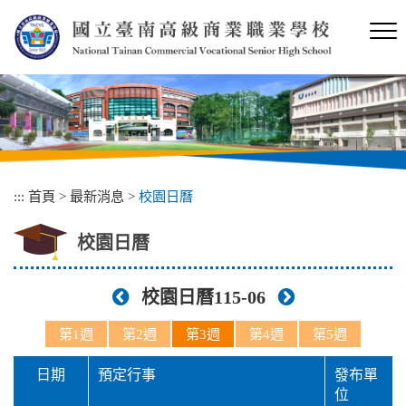
跳
到
主
要
內
容
區
塊
:::
首頁
>
最新消息
>
校園日曆
校園日曆
校園日曆115-06
第1週
第2週
第3週
第4週
第5週
日期
預定行事
發布單
位