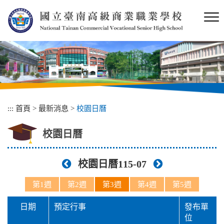
跳
到
主
要
內
容
區
塊
:::
首頁
>
最新消息
>
校園日曆
校園日曆
校園日曆115-07
第1週
第2週
第3週
第4週
第5週
日期
預定行事
發布單
位