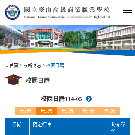
跳
到
主
要
內
容
區
塊
:::
首頁
>
最新消息
>
校園日曆
校園日曆
校園日曆114-05
第1週
第2週
第3週
第4週
第5週
日期
預定行事
發布單
位