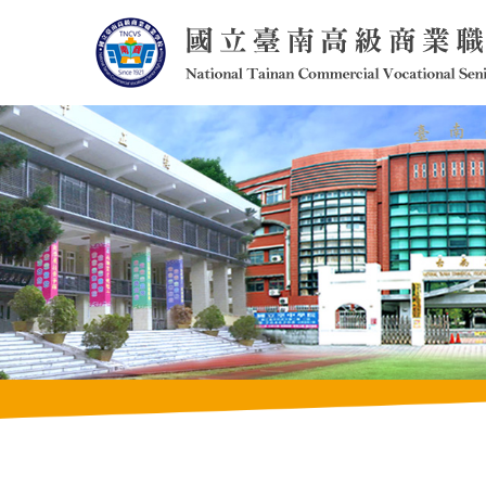
跳
到
主
要
內
容
區
塊