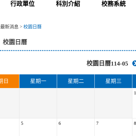
行政單位
科別介紹
校務系統
>
最新消息
>
校園日曆
校園日曆
校園日曆114-05
期
日
星期
一
星期
二
星期
三
5
6
7