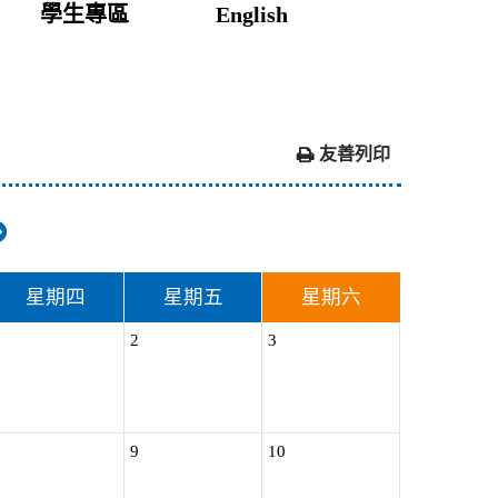
學生專區
English
友善列印
星期
四
星期
五
星期
六
1
2
3
8
9
10