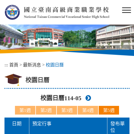
跳
到
主
要
內
容
區
塊
:::
首頁
>
最新消息
>
校園日曆
校園日曆
校園日曆114-05
第1週
第2週
第3週
第4週
第5週
日期
預定行事
發布單
位