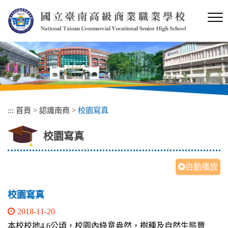
跳
到
主
要
內
容
區
塊
:::
首頁
>
認識南商
>
校園寫真
校園寫真
自動播放
校園寫真
2018-11-20
本校校地4.6公頃，校園內綠意盎然，樹種及自然生態豐