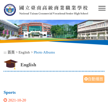
跳
到
主
要
內
容
區
塊
:::
首頁
>
English
>
Photo Albums
English
自動播放
Sports
2021-10-20