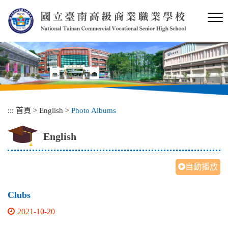
跳
到
主
要
內
容
區
塊
:::
首頁
>
English
>
Photo Albums
English
自動播放
Clubs
2021-10-20