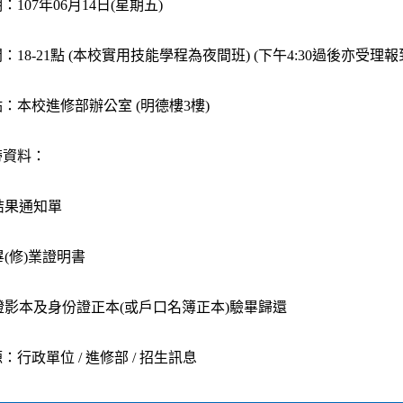
107年06月14日(星期五)
：18-21點 (本校實用技能學程為夜間班) (下午4:30過後亦受理報
：本校進修部辦公室 (明德樓3樓)
帶資料：
發結果通知單
畢(修)業證明書
份證影本及身份證正本(或戶口名簿正本)驗畢歸還
：行政單位 / 進修部 / 招生訊息