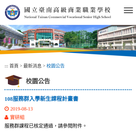
跳
到
主
要
內
容
區
塊
:::
首頁
>
最新消息
>
校園公告
校園公告
108服務群入學新生課程計畫書
2019-08-13
實研組
服務群課程已核定通過，請參閱附件。