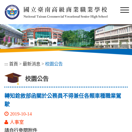
跳
到
主
要
內
容
區
塊
:::
首頁
>
最新消息
>
校園公告
校園公告
轉知銓敘部函關於公務員不得兼任各類車種職業駕
駛
2019-10-14
人事室
請自行參閱附件