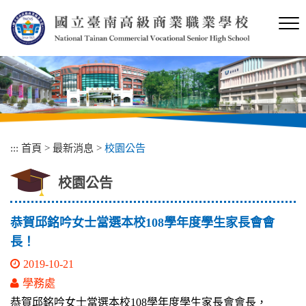
跳
到
主
要
內
容
區
塊
:::
首頁
>
最新消息
>
校園公告
校園公告
恭賀邱銘吟女士當選本校108學年度學生家長會會
長！
2019-10-21
學務處
恭賀邱銘吟女士當選本校108學年度學生家長會會長，