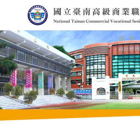
跳
到
主
要
內
容
區
塊