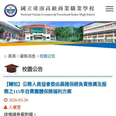
跳
到
主
要
內
容
區
塊
:::
首頁
>
最新消息
>
校園公告
校園公告
【轉知】公務人員協會委由晨陽保經負責推廣及服
務之115年自費團體保險福利方案
2026-05-28
人事室
詳情請參看附檔。