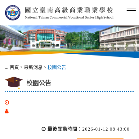
跳
到
主
要
內
容
區
塊
:::
首頁
>
最新消息
>
校園公告
校園公告
最後異動時間：
2026-01-12 08:43:00