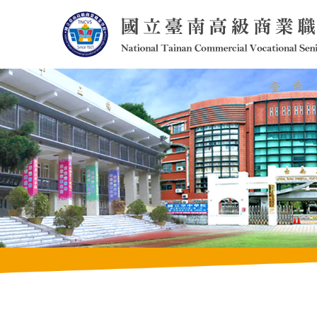
跳
到
主
要
內
容
區
塊