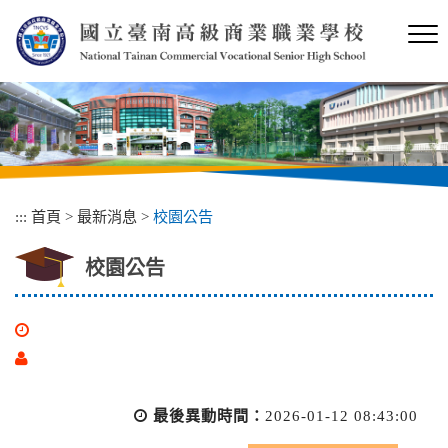
跳
到
主
要
內
容
區
塊
:::
首頁
>
最新消息
>
校園公告
校園公告
最後異動時間：
2026-01-12 08:43:00