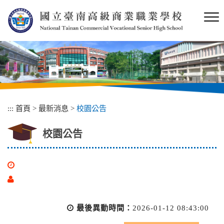
跳
到
主
要
內
容
區
塊
:::
首頁
>
最新消息
>
校園公告
校園公告
最後異動時間：
2026-01-12 08:43:00