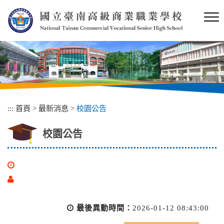
跳
到
主
要
內
容
區
塊
:::
首頁
>
最新消息
>
校園公告
校園公告
最後異動時間：
2026-01-12 08:43:00