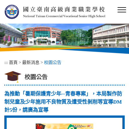
跳
到
主
要
內
容
區
塊
:::
首頁
>
最新消息
>
校園公告
校園公告
為推動「暑期保護青少年─青春專案」，本局製作防
制兒童及少年施用不良物質及遭受性剝削等宣導DM
計5份，請廣為宣導