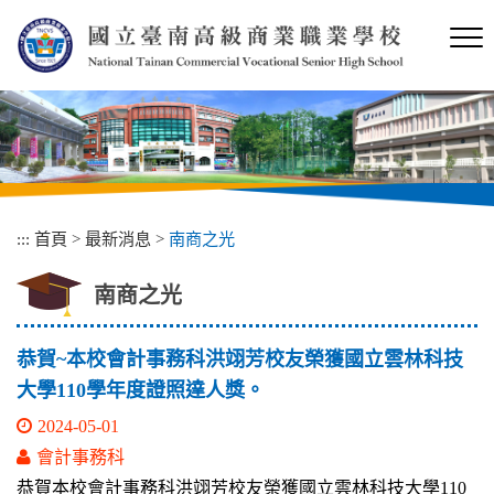
跳
到
主
要
內
容
區
塊
:::
首頁
>
最新消息
>
南商之光
南商之光
恭賀~本校會計事務科洪翊芳校友榮獲國立雲林科技
大學110學年度證照達人獎。
2024-05-01
會計事務科
恭賀本校會計事務科洪翊芳校友榮獲國立雲林科技大學110