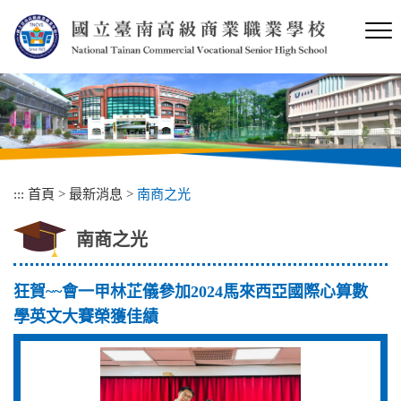
跳
到
主
要
內
容
區
塊
:::
首頁
>
最新消息
>
南商之光
南商之光
狂賀~~會一甲林芷儀參加2024馬來西亞國際心算數
學英文大賽榮獲佳績