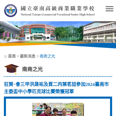
跳
到
主
要
內
容
區
塊
:::
首頁
>
最新消息
>
南商之光
南商之光
狂賀~會三甲洪晟祐及貿二丙葉茗喆參加2024臺南市
主委盃中小學匹克球比賽榮獲冠軍