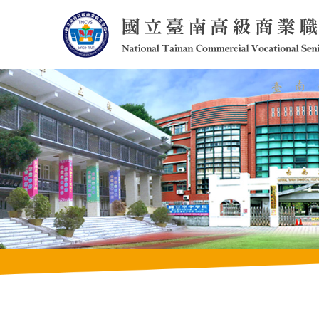
跳
到
主
要
內
容
區
塊