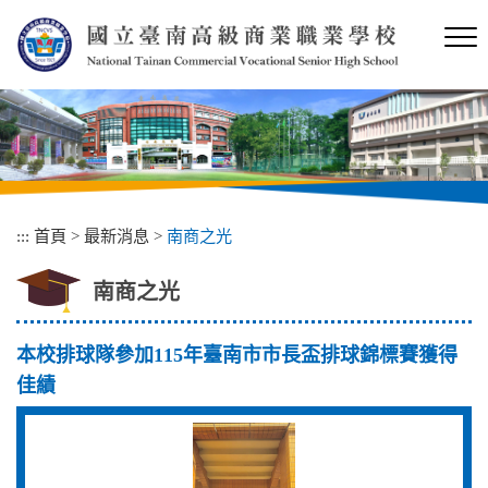
跳
到
主
要
內
容
區
塊
:::
首頁
>
最新消息
>
南商之光
南商之光
本校排球隊參加115年臺南市市長盃排球錦標賽獲得
佳績