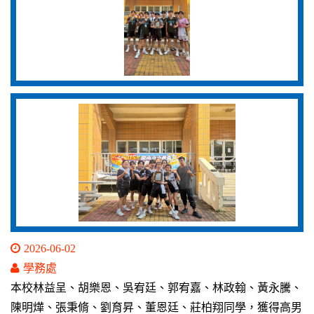
2026-06-02
學務處
本校林益呈、胡樂恩、吳宥廷、郭宥嘉、林政翰、黃永騰、
陳明燁、張秉脩、劉育昇、董恩廷、莊柏翔同學，獲得高男