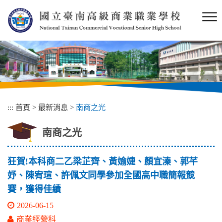
跳
到
主
要
內
容
區
塊
:::
首頁
>
最新消息
>
南商之光
南商之光
狂賀!本科商二乙梁芷齊、黃媮婕、顏宜溱、郭芊
妤、陳宥瑄、許佩文同學參加全國高中職簡報競
賽，獲得佳績
2026-06-15
商業經營科