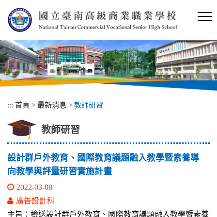
跳
到
主
要
內
容
區
塊
:::
首頁
>
最新消息
>
教師研習
教師研習
設計群戶外教育、國際教育議題融入教學暨素養導
向教學與評量研習實施計畫
2022-03-08
廣告設計科
主旨：檢送設計群戶外教育、國際教育議題融入教學暨素養