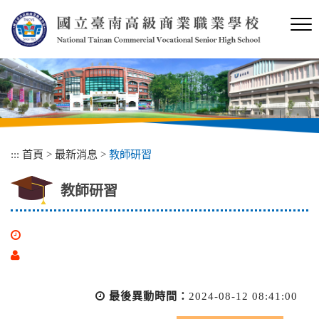
跳
到
主
要
內
容
區
塊
:::
首頁
>
最新消息
>
教師研習
教師研習
最後異動時間：
2024-08-12 08:41:00