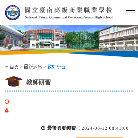
跳
到
主
要
內
容
區
塊
:::
首頁
>
最新消息
>
教師研習
教師研習
最後異動時間：
2024-08-12 08:41:00