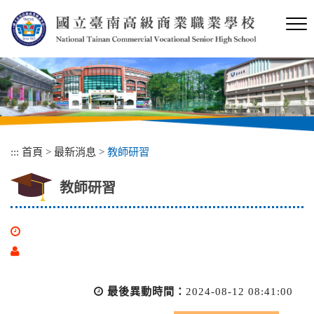
跳
到
主
要
內
容
區
塊
:::
首頁
>
最新消息
>
教師研習
教師研習
最後異動時間：
2024-08-12 08:41:00