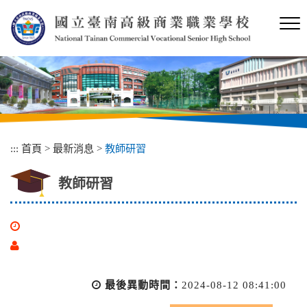
跳
到
主
要
內
容
區
塊
:::
首頁
>
最新消息
>
教師研習
教師研習
最後異動時間：
2024-08-12 08:41:00