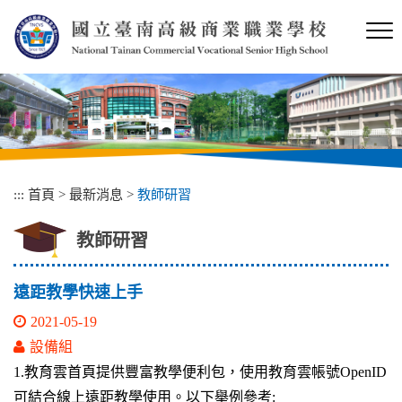
跳
到
主
要
內
容
區
塊
:::
首頁
>
最新消息
>
教師研習
教師研習
遠距教學快速上手
2021-05-19
設備組
1.教育雲首頁提供豐富教學便利包，使用教育雲帳號OpenID
可結合線上遠距教學使用。以下舉例參考: