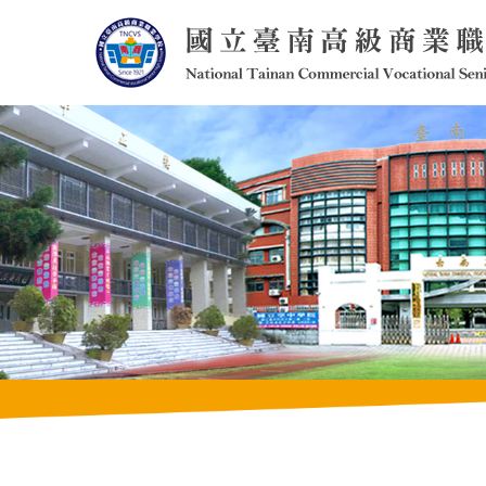
跳
到
主
要
內
容
區
塊