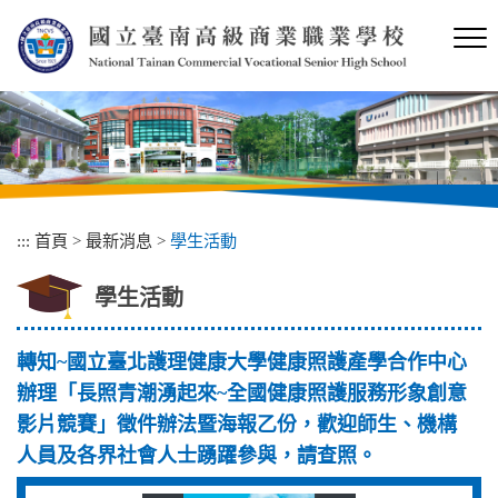
跳
到
主
要
內
容
區
塊
:::
首頁
>
最新消息
>
學生活動
學生活動
轉知~國立臺北護理健康大學健康照護產學合作中心
辦理「長照青潮湧起來~全國健康照護服務形象創意
影片競賽」徵件辦法暨海報乙份，歡迎師生、機構
人員及各界社會人士踴躍參與，請查照。