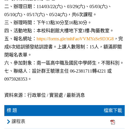
二、辦理日期：114/03/22(六)、03/29(六)、05/03(六)、
05/10(六)、05/17(六)、05/24(六)，共6次課程。
三、辦理時間：下午13點30分至16點30分。
四、活動地點：本校科創館大樓地下室1樓-陶藝教室。
五、報名網址：
https://forms.gle/mhFaoVVMYaSe9D3G8
，完
成6次結訓頒發結訓證書。上課人數限制：15人，額滿即關
閉報名表單。
六、參加對象：南一區高中職及國民中學師生，不限科別。
七、聯絡人：設計群王毓璟主任 06-2381711轉4221 或
0975928353。
資料來源：行政單位 / 實習處 / 最新消息
標 題
檔案下載
課程表