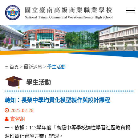
跳
到
主
要
內
容
區
塊
:::
首頁
>
最新消息
>
學生活動
學生活動
轉知：長榮中學均質化模型製作與設計課程
2025-02-26
實習組
一、依據：113學年度「高級中等學校適性學習社區教育資
源均質化實施方案」辦理。