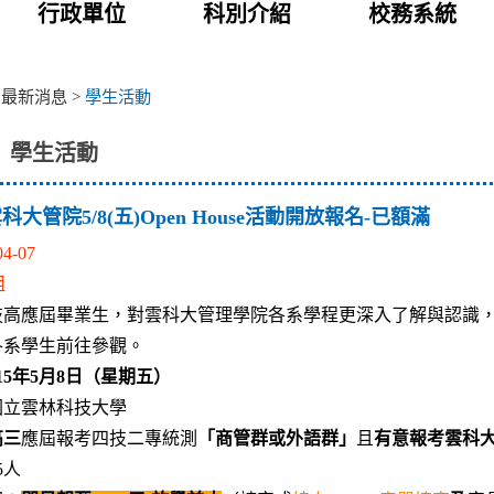
行政單位
科別介紹
校務系統
>
最新消息
>
學生活動
學生活動
雲科大管院5/8(五)Open House活動開放報名-已額滿
04-07
組
技高應屆畢業生，對雲科大管理學院各系學程更深入了解與認識
各系學生前往參觀。
15年5月8日（星期五）
國立雲林科技大學
高三
應屆報考四技二專統測
「商管群或外語群」
且
有意報考雲科
5人