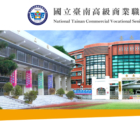
跳
到
主
要
內
容
區
塊