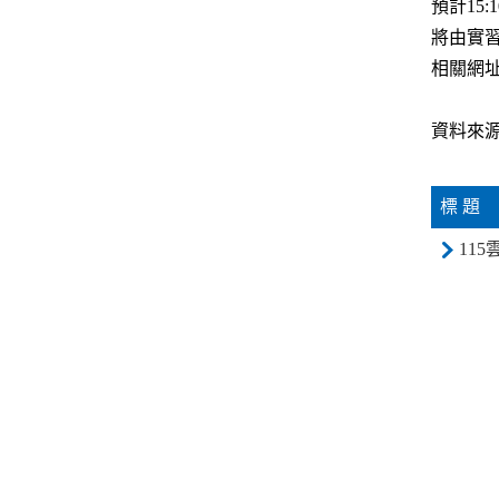
預計15
將由實
相關網
資料來源
標 題
11