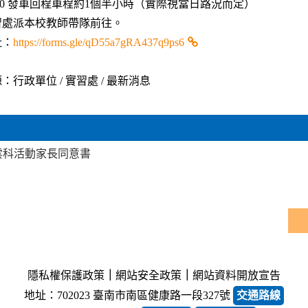
:10 發車回程車程約1個半小時（實際視當日路況而定）
習處派本校教師帶隊前往。
址：
https://forms.gle/qD55a7gRA437q9ps6
：行政單位 / 實習處 / 最新消息
5雲科活動家長同意書
隱私權保護政策
｜
網站安全政策
｜
網站資料開放宣告
地址：702023 臺南市南區健康路一段327號
交通路線