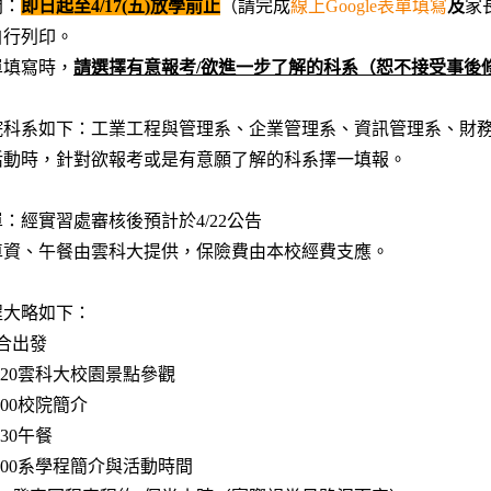
間：
即日起至4/17(五)放學前止
（請完成
線上Google表單填寫
及
家
自行列印。
單填寫時，
請選擇有意報考/欲進一步了解的科系（恕不接受事後
院科系如下：工業工程與管理系、企業管理系、資訊管理系、財
活動時，針對欲報考或是有意願了解的科系擇一填報。
：經實習處審核後預計於4/22公告
車資、午餐由雲科大提供，保險費由本校經費支應。
程大略如下：
 集合出發
-11:20雲科大校園景點參觀
12:00校院簡介
3:30午餐
-15:00系學程簡介與活動時間