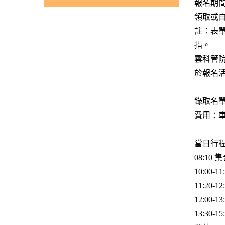
報名期
領取或
註：表
指。
雲科管
於報名
錄取名單
費用：
當日行
08:10
10:00
11:20-
12:00-1
13:30